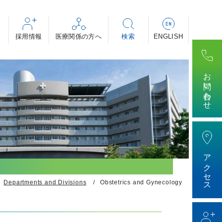
採用情報
・助産師・看護補助者 等
・専攻医
ィカル・事務 等
お問い合わせ
けする医療の話～」
アクセス
Departments and Divisions
Obstetrics and Gynecology