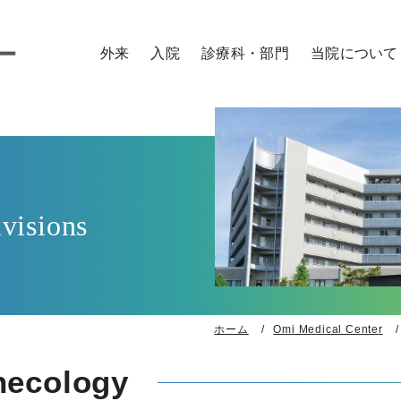
外来
入院
診療科・部門
当院について
外来のご案内
入院のご案内
診療科
病院概要
医師
看護師
研修医
コメデ
外来の診察予約について
お見舞い・面会
センター
ご来院の方へ
時間外・緊急の方
入院までの流れ
診療サポート部門
院内施設のご案内
セカンドオピニオン
入院に必要なもの
取り組み
外来担当表
入院生活
特長
visions
入院費用
患者さん向け広報誌
各種証明書・診断書の申込
ラジオ番組「おうみ健康ナビ～医師がお届
各種相談窓口
交通アクセス
ホーム
Omi Medical Center
necology