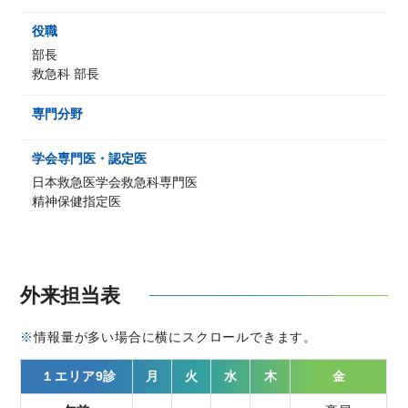
役職
部長
救急科 部長
専門分野
学会専門医・認定医
日本救急医学会救急科専門医
精神保健指定医
外来担当表
※
情報量が多い場合に横にスクロールできます。
１エリア9診
月
火
水
木
金