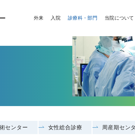
外来
入院
診療科・部門
当院について
外来のご案内
入院のご案内
診療科
病院概要
医師
看護師
研修医
コメデ
外来の診察予約について
お見舞い・面会
センター
ご来院の方へ
時間外・緊急の方
入院までの流れ
診療サポート部門
院内施設のご案内
セカンドオピニオン
入院に必要なもの
取り組み
外来担当表
入院生活
特長
入院費用
患者さん向け広報誌
各種証明書・診断書の申込
ラジオ番組「おうみ健康ナビ～医師がお届
各種相談窓口
交通アクセス
術センター
女性総合診療
周産期セン