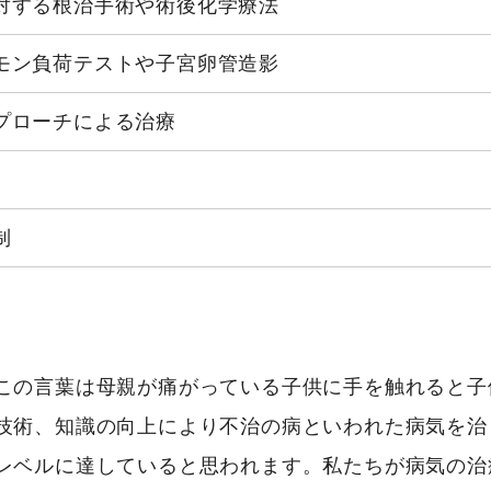
対する根治手術や術後化学療法
モン負荷テストや子宮卵管造影
プローチによる治療
制
この言葉は母親が痛がっている子供に手を触れると子
技術、知識の向上により不治の病といわれた病気を治
レベルに達していると思われます。私たちが病気の治