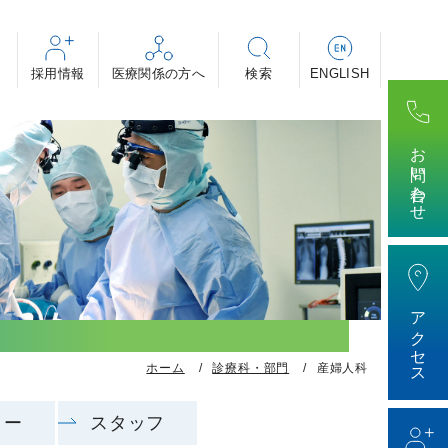
採用情報
・助産師・看護補助者 等
・専攻医
ィカル・事務 等
お問い合わせ
けする医療の話～」
アクセス
ホーム
診療科・部門
産婦人科
ター
スタッフ