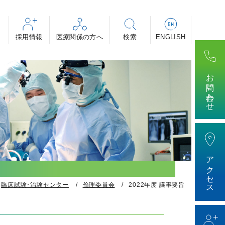
採用情報
・助産師・看護補助者 等
・専攻医
ィカル・事務 等
お問い合わせ
けする医療の話～」
アクセス
臨床試験･治験センター
倫理委員会
2022年度 議事要旨