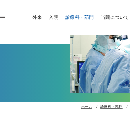
外来
入院
診療科・部門
当院について
外来のご案内
入院のご案内
診療科
病院概要
医師
看護師
研修医
コメデ
外来の診察予約について
お見舞い・面会
センター
ご来院の方へ
時間外・緊急の方
入院までの流れ
診療サポート部門
院内施設のご案内
セカンドオピニオン
入院に必要なもの
取り組み
外来担当表
入院生活
特長
入院費用
患者さん向け広報誌
各種証明書・診断書の申込
ラジオ番組「おうみ健康ナビ～医師がお届
各種相談窓口
交通アクセス
ホーム
診療科・部門