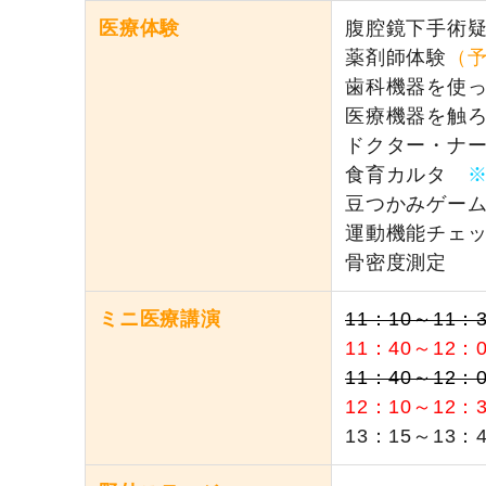
医療体験
腹腔鏡下手術
薬剤師体験
（
歯科機器を使っ
医療機器を触
ドクター・ナ
食育カルタ
豆つかみゲー
運動機能チェ
骨密度
ミニ医療講演
11：10～11：3
11：40～12：0
11：40～12：0
12：10～12：3
13：15～1