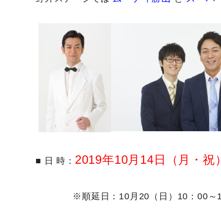
2019年10月14日（月・祝）
■ 日 時：
※順延日：
10
月
20
（日）
10
：
00
～