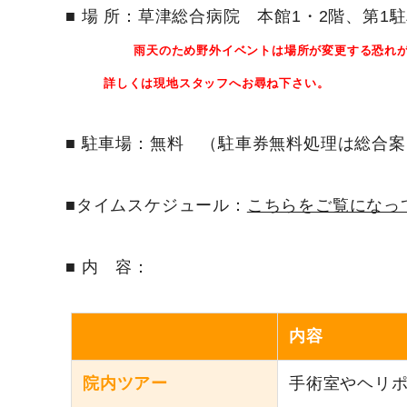
■ 場 所：草津総合病院 本館
1
・
2
階、第
1
駐
雨天のため野外イベントは場所が変更する恐れ
詳しくは現地スタッフへお尋ね下さい。
■ 駐車場：無料 （駐車券無料処理は総合
■タイムスケジュール：
こちらをご覧になっ
■ 内 容：
内容
院内ツアー
手術室やヘリ