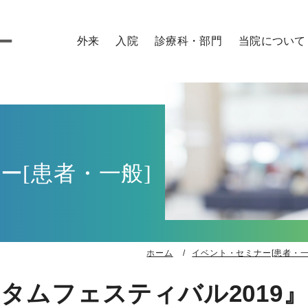
外来
入院
診療科・部門
当院について
外来のご案内
入院のご案内
診療科
病院概要
医師
看護師
研修医
コメデ
外来の診察予約について
お見舞い・面会
センター
ご来院の方へ
時間外・緊急の方
入院までの流れ
診療サポート部門
院内施設のご案内
セカンドオピニオン
入院に必要なもの
取り組み
外来担当表
入院生活
特長
ー[患者・一般]
入院費用
患者さん向け広報誌
各種証明書・診断書の申込
ラジオ番組「おうみ健康ナビ～医師がお届
各種相談窓口
交通アクセス
ホーム
イベント・セミナー[患者・一
ータムフェスティバル2019