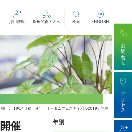
採用情報
・助産師・看護補助者 等
・専攻医
ィカル・事務 等
お問い合わせ
けする医療の話～」
アクセス
般]
10/14（祝・月）『オータムフェスティバル2019』開催
年別
』開催