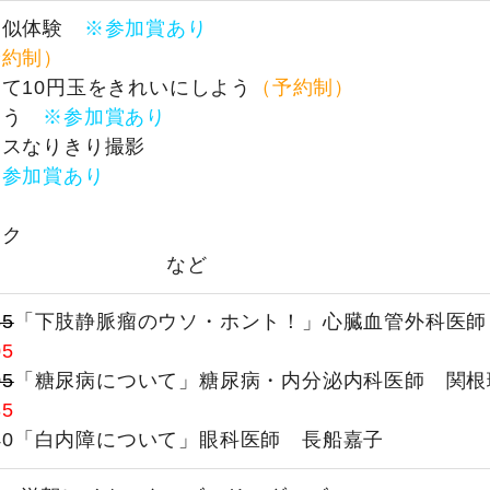
疑似体験
※参加賞あり
予約制）
て10円玉をきれいにしよう
（予約制）
ろう
※参加賞あり
ースなりきり撮影
※参加賞あり
ム
ック
測定 など
5
「下肢静脈瘤のウソ・ホント！」心臓血管外科医師
5
5
「糖尿病について」糖尿病・内分泌内科医師 関根
5
3：40「白内障について」眼科医師 長船嘉子