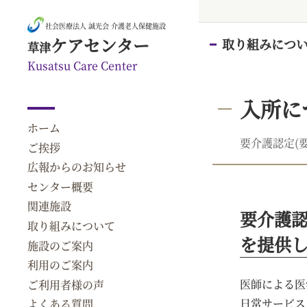
社会医療法人 誠光会 介護老人保健施設
ケアセンター
取り組みにつ
草津
Kusatsu Care Center
入所に
ホーム
要介護認定(
ご挨拶
広報からのお知らせ
センター概要
関連施設
要介護認
取り組みについて
を提供
施設のご案内
利用のご案内
医師による医
ご利用者様の声
日常サービス
よくある質問