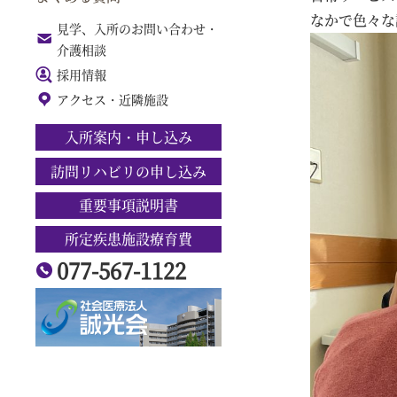
なかで色々な
見学、入所のお問い合わせ・
介護相談
採用情報
アクセス・近隣施設
入所案内・申し込み
訪問リハビリの申し込み
重要事項説明書
所定疾患施設療育費
077-567-1122