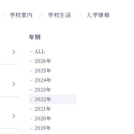
学校案内
学校生活
入学情報
ト
学校長あいさつ
沿革・施設・設備
学校評価・自己評価
学科・カリキュラム
学生ユニフォーム
年間スケジュール
出願・試験要項
学費・奨学金・各種制度について
高等教育の修学支援制度
専門実践教育訓練給付金制度について
個別学校説明会
オープンキャンパス2026
在学生の声・Q&A
年別
ALL
2026年
2025年
2024年
2023年
2022年
2021年
2020年
2019年