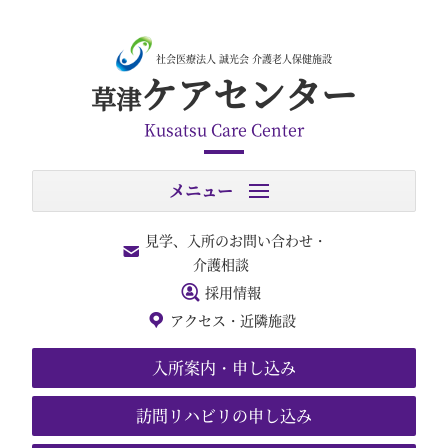
社会医療法人 誠光会 介護老人保健施設
ケアセンター
草津
Kusatsu Care Center
ホーム
見学、入所のお問い合わせ・
介護相談
ご挨拶
採用情報
広報からのお知らせ
アクセス・近隣施設
センター概要
関連施設
入所案内・申し込み
取り組みについて
施設のご案内
訪問リハビリの申し込み
利用のご案内