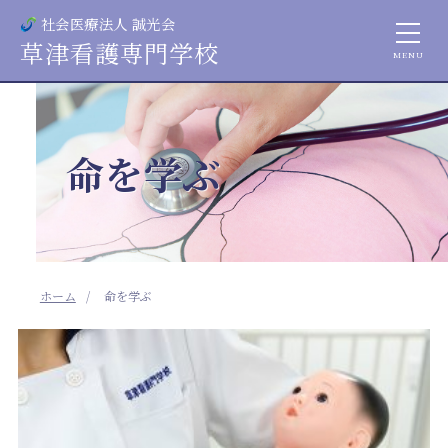
社会医療法人 誠光会
草津看護専門学校
命を学ぶ
ホーム
命を学ぶ