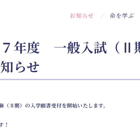
お知らせ
命を学ぶ
お知らせ
イベント
メッセージ
３つのコンセプ
５つの魅力
和７年度 一般入試（Ⅱ
お知らせ
験（Ⅱ期）の入学願書受付を開始いたします。
す！