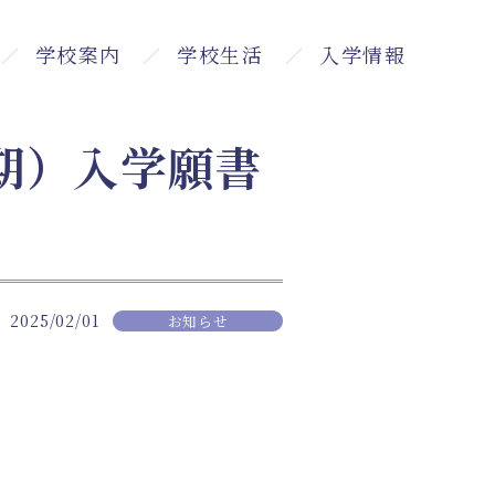
学校案内
学校生活
入学情報
ト
学校長あいさつ
沿革・施設・設備
学校評価・自己評価
学科・カリキュラム
学生ユニフォーム
年間スケジュール
出願・試験要項
学費・奨学金・各種制度について
高等教育の修学支援制度
専門実践教育訓練給付金制度について
個別学校説明会
オープンキャンパス2026
在学生の声・Q&A
期）入学願書
2025/02/01
お知らせ