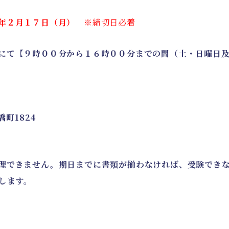
７年２月１７日（月）
※締切日必着
にて【９時００分から１６時００分までの間（土・日曜日
橋町1824
理できません。期日までに書類が揃わなければ、受験でき
します。