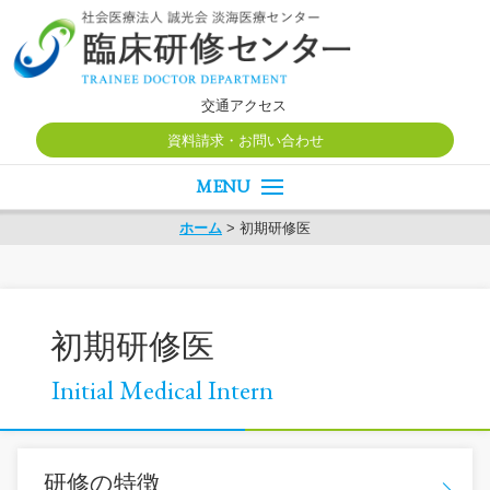
交通アクセス
資料請求・お問い合わせ
新着情報
ホーム
>
初期研修医
病院について
初期研修医
専攻医/後期研修医
初期研修医
インタビュー
Initial Medical Intern
紹介動画
研修風景
研修の特徴