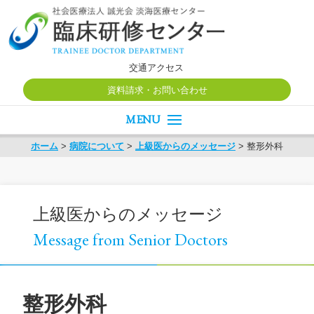
交通アクセス
資料請求・お問い合わせ
新着情報
ホーム
>
病院について
>
上級医からのメッセージ
>
整形外科
病院について
初期研修医
専攻医/後期研修医
上級医からのメッセージ
インタビュー
Message from Senior Doctors
紹介動画
研修風景
整形外科