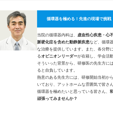
循環器を極める！先進の現場で挑戦
当院の循環器内科は、
虚血性心疾患・心
脈硬化症を含めた動静脈疾患
など、循環
な治療を提供しています。また、各分野
る
オピニオンリーダー
が在籍し、学会活
そういった背景から、研修医の先生方に
ると自負しています。
熱意のある先生方には、研修開始当初か
いており、アットホームな雰囲気で皆さ
循環器を極めたいと思っている皆さん、
頑張ってみませんか？