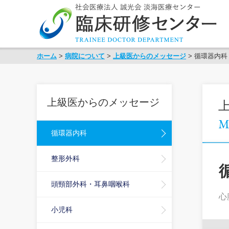
ホーム
>
病院について
>
上級医からのメッセージ
>
循環器内科
上級医からのメッセージ
Me
循環器内科
整形外科
頭頸部外科・耳鼻咽喉科
心
小児科