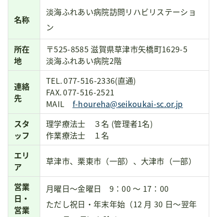
淡海ふれあい病院訪問リハビリステーショ
名称
ン
所在
〒525-8585 滋賀県草津市矢橋町1629-5
地
淡海ふれあい病院
2
階
TEL.
077-516-2336(直通)
連絡
FAX.
077-516-2521
先
MAIL
f-houreha@seikoukai-sc.or.jp
スタ
理学療法士 ３名 (管理者1名)
ッフ
作業療法士 １名
エリ
草津市、栗東市（一部）、大津市（一部）
ア
営業
月曜日～金曜日 9：
00
～
17
：
00
日・
ただし祝日・年末年始（12 月 30 日～翌年
営業